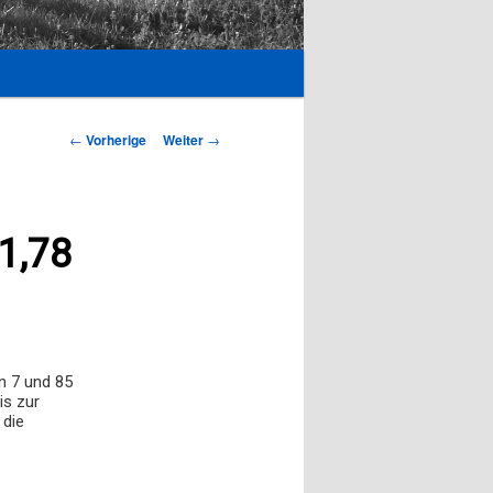
Beitrags-
←
Vorherige
Weiter
→
Navigation
 1,78
n 7 und 85
is zur
 die