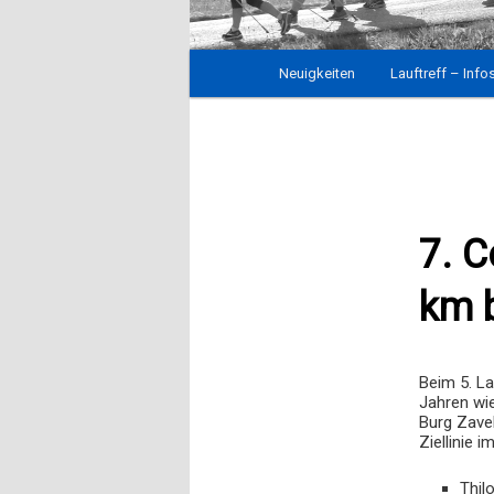
Hauptmenü
Neuigkeiten
Zum
Lauftreff – Info
Inhalt
wechseln
7. C
km 
Beim 5. La
Jahren wi
Burg Zavel
Ziellinie 
Thi