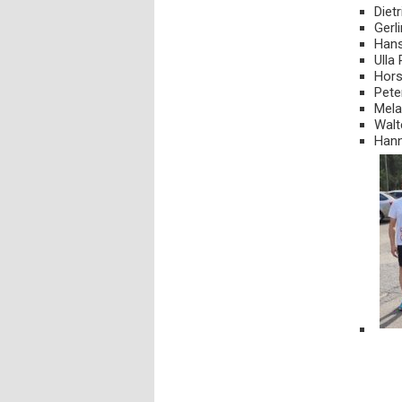
Die
Ger
Han
Ull
Hor
Pe
Mel
Wal
Han