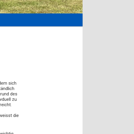
 dem sich
tändlich
grund des
vduell zu
reicht.
weisst die
wichtig,