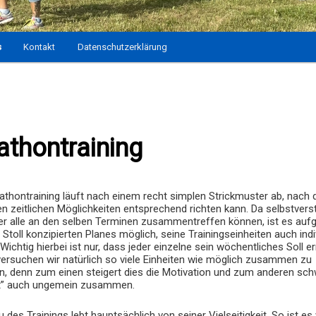
s
Kontakt
Datenschutzerklärung
thontraining
thontraining läuft nach einem recht simplen Strickmuster ab, nach
en zeitlichen Möglichkeiten entsprechend richten kann. Da selbstvers
er alle an den selben Terminen zusammentreffen können, ist es auf
Stoll konzipierten Planes möglich, seine Trainingseinheiten auch indi
 Wichtig hierbei ist nur, dass jeder einzelne sein wöchentliches Soll er
ersuchen wir natürlich so viele Einheiten wie möglich zusammen zu
n, denn zum einen steigert dies die Motivation und zum anderen sch
it” auch ungemein zusammen.
 des Trainings lebt hauptsächlich von seiner Vielseitigkeit. So ist es 