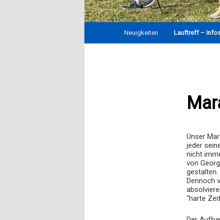
Hauptmenü
Neuigkeiten
Zum
Lauftreff – Info
Inhalt
wechseln
Mara
Unser Mara
jeder sein
nicht imm
von Georg 
gestalten.
Dennoch v
absolviere
“harte Ze
Der Aufbau