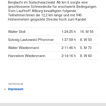
Berglaufs im Südschwarzwald. Ab km 6 sorgte eine
geschlossene Schneedecke für erschwerte Bedingungen.
Vom Lauftreff Altburg bewältigten folgende
Teilnehmer/innen die 12,2 km lange und mit 940
Höhenmetern gespickte Strecke hoch zum Kandel:
Walter Stoll
1:24:25 h
16. M 55
Solveig Laskowski-Pfrommer
1:37:59 h
8. W 50
Walter Wiedenmann
2:11:46 h
5. M 70
Hannelore Wiedenmann
2:14:16 h
8. W 60
IMPRESSUM
Impressum