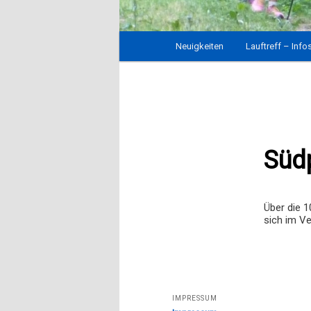
Hauptmenü
Neuigkeiten
Zum
Lauftreff – Info
Inhalt
wechseln
Südp
Über die 1
sich im Ve
IMPRESSUM