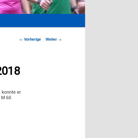
Beitrags-
←
Vorherige
Weiter
→
Navigation
2018
. konnte er
 M 60.