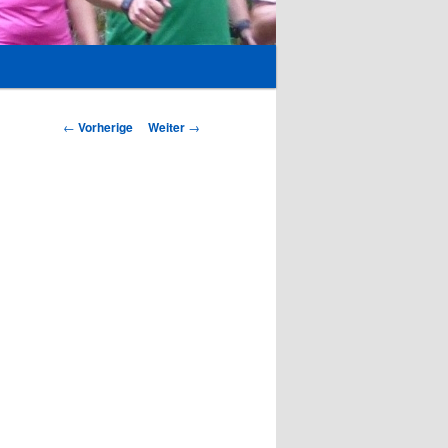
Beitrags-
←
Vorherige
Weiter
→
Navigation