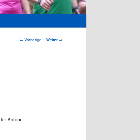
Beitrags-
←
Vorherige
Weiter
→
Navigation
eter Antoni