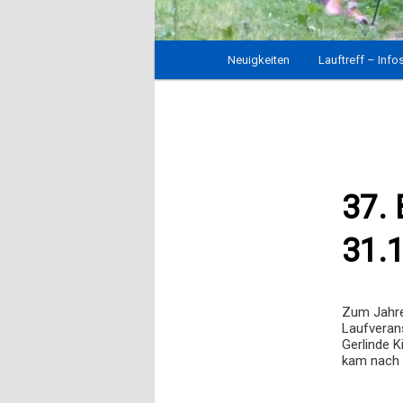
Hauptmenü
Neuigkeiten
Zum
Lauftreff – Info
Inhalt
wechseln
37. 
31.
Zum Jahre
Laufveran
Gerlinde K
kam nach 5