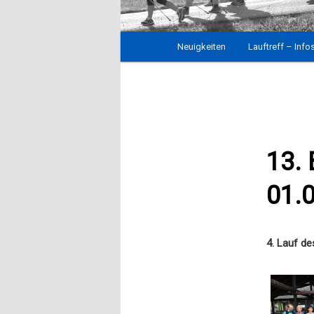
Hauptmenü
Neuigkeiten
Zum
Lauftreff – Info
Inhalt
wechseln
13. 
01.
4. Lauf d