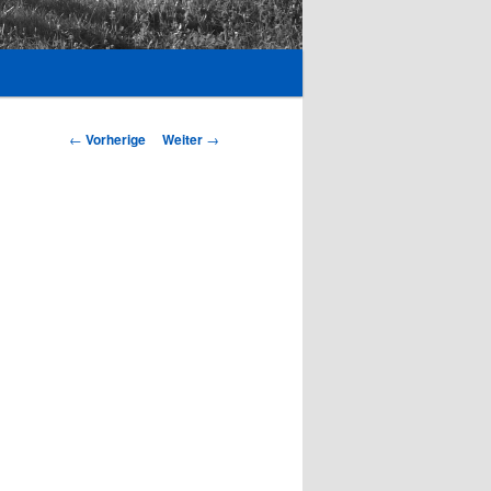
Beitrags-
←
Vorherige
Weiter
→
Navigation