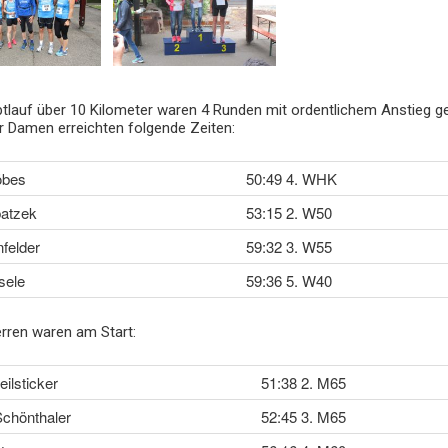
tlauf über 10 Kilometer waren 4 Runden mit ordentlichem Anstieg ge
r Damen erreichten folgende Zeiten:
öbes
50:49 4. WHK
atzek
53:15 2. W50
felder
59:32 3. W55
sele
59:36 5. W40
rren waren am Start:
eilsticker
51:38 2. M65
Schönthaler
52:45 3. M65